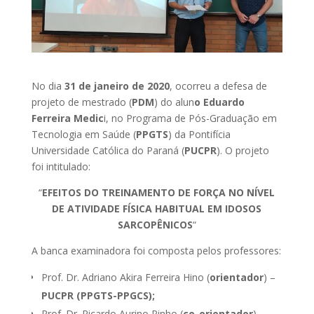
No dia
31 de janeiro de 2020
, ocorreu a defesa de
projeto de mestrado (
PDM
) do alun
o Eduardo
Ferreira Medic
i, no Programa de Pós-Graduação em
Tecnologia em Saúde (
PPGTS
) da Pontifícia
Universidade Católica do Paraná (
PUCPR
). O projeto
foi intitulado:
“
EFEITOS DO TREINAMENTO DE FORÇA NO NÍVEL
DE ATIVIDADE FÍSICA HABITUAL EM IDOSOS
SARCOPÊNICOS
“
A banca examinadora foi composta pelos professores:
Prof. Dr. Adriano Akira Ferreira Hino (
orientador
) –
PUCPR (PPGTS-PPGCS);
Prof. Dr. Ricardo Aurino Pinho (
co-orientador
) –