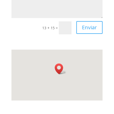
Enviar
13 + 15
=