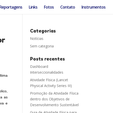
Reportagens
Links
Fotos
Contato
Instrumentos
Categorias
or
Notícias
Sem categoria
Posts recentes
Dashboard
Interseccionalidades
ltima
Atividade Física (Lancet
Physical Activity Series III)
lico,
Promoção da Atividade Física
ra as
dentro dos Objetivos de
lva e
Desenvolvimento Sustentável
Guia de Atividade Física para